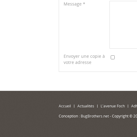
Message
*
Envoyer une copie à
votre adresse
Accueil
Actualités
L'avenue Foch
Ad
Conception :
BugBrothers.net
- Copyright © 2