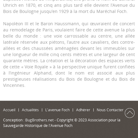
Uhrich en 1870, et cinq ans plus tard elle devient l’Avenue du
Bois de Boulogne jusqu’en 1929 à la mort du Maréchal Foch.
Napoléon III et le Baron Haussmann, qui œuvraient de concert
au remodelage de Paris, voulaient faire de cette avenue la plus
belle du monde : une voie carrossable au centre, une allée
latérale réservée aux piétons, l’autre aux cavaliers, des contre-
allées et des chaussées aménagées devant les immeubles sur
une longueur de mille cinq cents mètres et une largeur de cent
quarante mètres. La création et la décoration des espaces verts
de cette « Voie Royale » à la perspective unique furent confiées
à l’ingénieur Alphand, dont le nom est associé aux plus
prestigieuses réalisations du Bois de Boulogne et du Bois de
Vincennes.
Accueil
Actualités
L'avenue Foch
Adhérer
Nous Contacter
Conception :
BugBrothers.net
- Copyright © 2023 Association pour la
Sauvegarde Historique de l'Avenue Foch